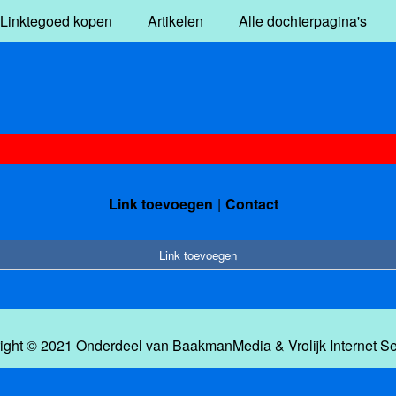
Linktegoed kopen
Artikelen
Alle dochterpagina's
Link toevoegen
Contact
Link toevoegen
ight © 2021 Onderdeel van
BaakmanMedia
&
Vrolijk Internet S