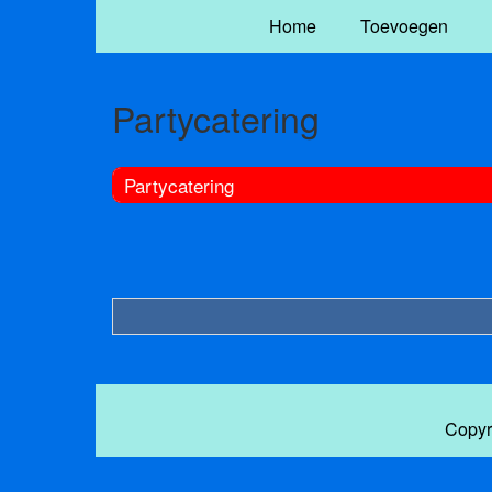
Home
Toevoegen
Partycatering
Partycatering
Copyr